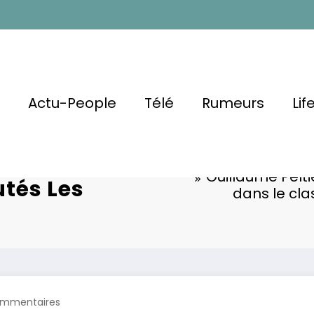
l
Actu-People
Télé
Rumeurs
Lif
ion Maréchal
Le
Guillaume Pelt
tés Les
dans le cl
ommentaires