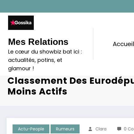
Aller
au
contenu
Mes Relations
Accuei
Le cœur du showbiz bat ici :
Guillaume Peltier Et Mar
actualités, potins, et
Dépassent Bardella Dans 
glamour !
Classement Des Eurodépu
Moins Actifs
Actu-People
Rumeurs
Clara
0 C