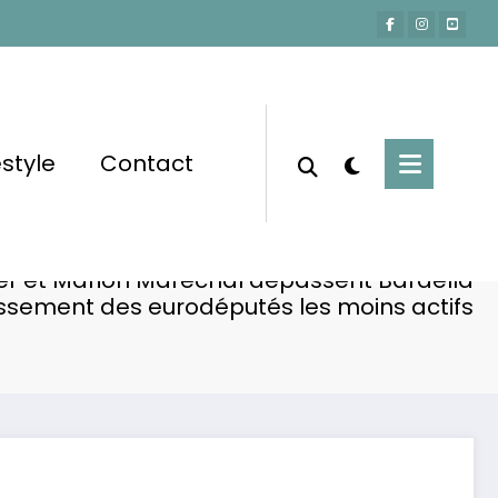
estyle
Contact
Accueil
Actu-People
ier et Marion Maréchal dépassent Bardella
assement des eurodéputés les moins actifs