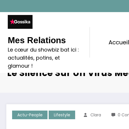
Aller
au
contenu
Mes Relations
Accuei
Le cœur du showbiz bat ici :
actualités, potins, et
Infecté Deux Fois, Stépha
glamour !
Le Silence Sur Un Virus 
Actu-People
Lifestyle
Clara
0 Co