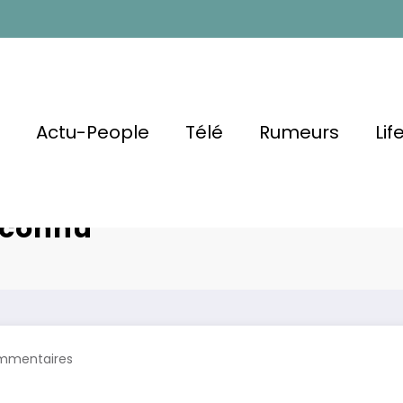
l
Actu-People
Télé
Rumeurs
Lif
ne Bern Brise
Infecté deux fois
Méconnu
mmentaires