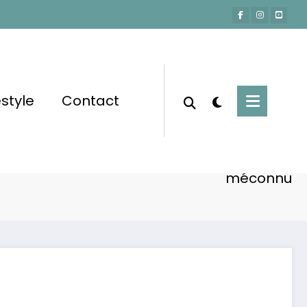
estyle
Contact
Accueil
Lifestyle
, Stéphane Bern brise le silence sur un virus
méconnu