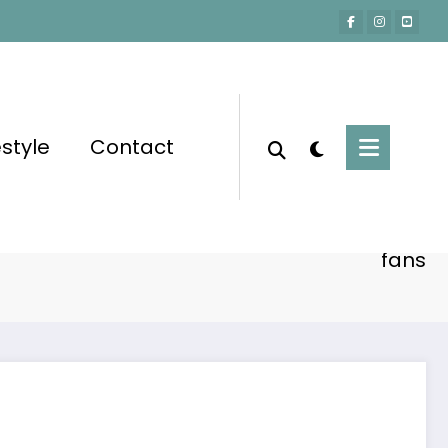
estyle
Contact
Accueil
Lifestyle
ze et le message poignant qui émeut ses
fans