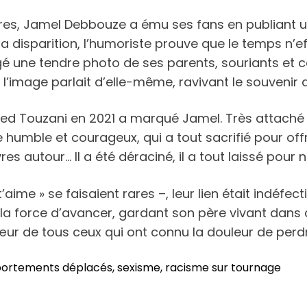
 Pères, Jamel Debbouze a ému ses fans en publian
disparition, l’humoriste prouve que le temps n’effa
gé une tendre photo de ses parents, souriants e
 l’image parlait d’elle-même, ravivant le souvenir
ed Touzani en 2021 a marqué Jamel. Très attaché à
mble et courageux, qui a tout sacrifié pour offrir 
es autour… Il a été déraciné, il a tout laissé pour 
t’aime » se faisaient rares –, leur lien était indéfec
 la force d’avancer, gardant son père vivant da
 cœur de tous ceux qui ont connu la douleur de perd
portements déplacés, sexisme, racisme sur tournage