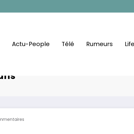
l
Actu-People
Télé
Rumeurs
Lif
ssage
Jamel Debbou
Fans
mmentaires