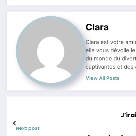
Clara
Clara est votre ami
elle vous dévoile l
du monde du divert
captivantes et des 
View All Posts
J’ira
Next post