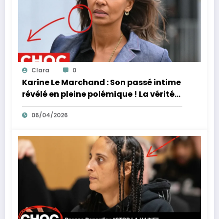
Clara
0
Karine Le Marchand : Son passé intime
révélé en pleine polémique ! La vérité
éclate sur ses accusations de
06/04/2026
racisme.