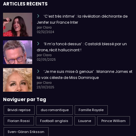
ARTICLES RÉCENTS
‘C’est très intime’ : la révélation déchirante de
Jenifer sur France Inter
par Clara
02/12/2024
‘Il m’a foncé dessus’ : Castaldi blessé par un
drone, récit hallucinant !
par Clara
02/05/2025
‘Je me suis mise à genoux’ : Marianne James et
la voix céleste de Miss Dominique
par Clara
23/01/2025
Naviguer par Tag
Brividi reprise
duo romantique
Famille Royale
Florian Rossi
Football anglais
Louane
Prince William
Sven-Göran Eriksson