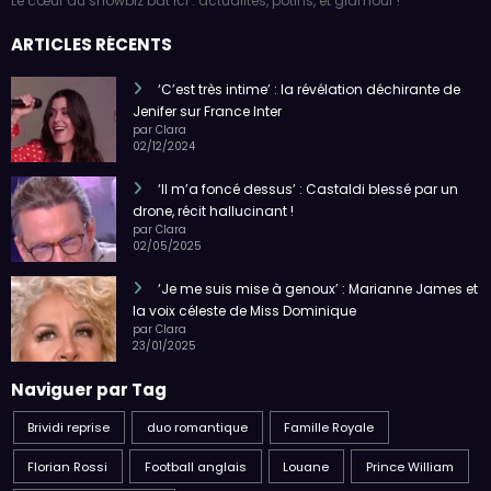
Le cœur du showbiz bat ici : actualités, potins, et glamour !
ARTICLES RÉCENTS
‘C’est très intime’ : la révélation déchirante de
Jenifer sur France Inter
par Clara
02/12/2024
‘Il m’a foncé dessus’ : Castaldi blessé par un
drone, récit hallucinant !
par Clara
02/05/2025
‘Je me suis mise à genoux’ : Marianne James et
la voix céleste de Miss Dominique
par Clara
23/01/2025
Naviguer par Tag
Brividi reprise
duo romantique
Famille Royale
Florian Rossi
Football anglais
Louane
Prince William