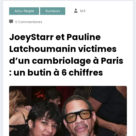
Actu-People
Rumeurs
M.R
0 Commentaires
JoeyStarr et Pauline
Latchoumanin victimes
d’un cambriolage à Paris
: un butin à 6 chiffres