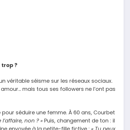
 trop ?
un véritable séisme sur les réseaux sociaux.
n amour… mais tous ses followers ne l’ont pas
ite pour séduire une femme. À 60 ans, Courbet
’affaire, non ? »
Puis, changement de ton : il
envoyée à la petite-fille fictive :
« Tu peux