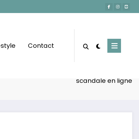
estyle
Contact
Accueil
Actu-People
bet : sa vidéo polémique sur la drague fait
scandale en ligne