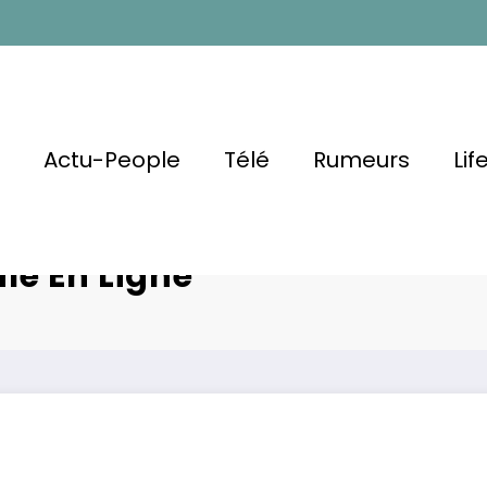
l
Actu-People
Télé
Rumeurs
Lif
 Polémique
Julien Cour
le En Ligne