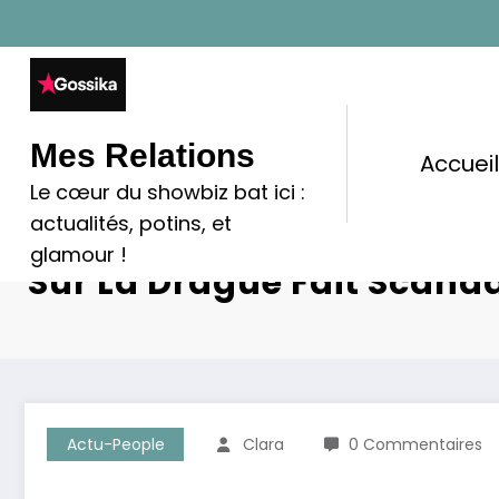
Aller
au
contenu
Mes Relations
Accuei
Le cœur du showbiz bat ici :
actualités, potins, et
Julien Courbet : Sa Vidéo
glamour !
Sur La Drague Fait Scanda
Actu-People
Clara
0 Commentaires