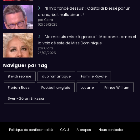
‘Il m’a foncé dessus’ : Castaldi blessé par un
drone, récit hallucinant !
par Clara
02/05/2025
‘Je me suis mise à genoux’ : Marianne James et
la voix céleste de Miss Dominique
par Clara
23/01/2025
Naviguer par Tag
Brividi reprise
duo romantique
Famille Royale
Florian Rossi
Football anglais
Louane
Prince William
Sven-Göran Eriksson
Politique de confidentialité
C.G.U
A propos
Nous contacter