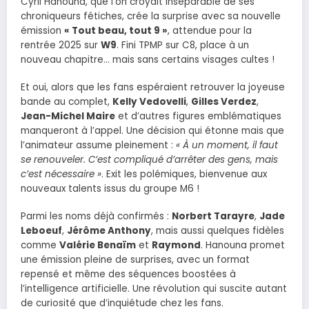
Cyril Hanouna, que l’on croyait inséparable de ses
chroniqueurs fétiches, crée la surprise avec sa nouvelle
émission
« Tout beau, tout 9 »
, attendue pour la
rentrée 2025 sur
W9
. Fini TPMP sur C8, place à un
nouveau chapitre… mais sans certains visages cultes !
Et oui, alors que les fans espéraient retrouver la joyeuse
bande au complet,
Kelly Vedovelli
,
Gilles Verdez
,
Jean-Michel Maire
et d’autres figures emblématiques
manqueront à l’appel. Une décision qui étonne mais que
l’animateur assume pleinement :
« À un moment, il faut
se renouveler. C’est compliqué d’arrêter des gens, mais
c’est nécessaire »
. Exit les polémiques, bienvenue aux
nouveaux talents issus du groupe M6 !
Parmi les noms déjà confirmés :
Norbert Tarayre
,
Jade
Leboeuf
,
Jérôme Anthony
, mais aussi quelques fidèles
comme
Valérie Benaïm
et
Raymond
. Hanouna promet
une émission pleine de surprises, avec un format
repensé et même des séquences boostées à
l’intelligence artificielle. Une révolution qui suscite autant
de curiosité que d’inquiétude chez les fans.