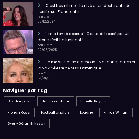
‘C’est très intime’ : la révélation déchirante de
Jenifer sur France Inter
par Clara
02/12/2024
‘Il m’a foncé dessus’ : Castaldi blessé par un
drone, récit hallucinant !
par Clara
02/05/2025
‘Je me suis mise à genoux’ : Marianne James et
la voix céleste de Miss Dominique
par Clara
23/01/2025
Naviguer par Tag
Brividi reprise
duo romantique
Famille Royale
Florian Rossi
Football anglais
Louane
Prince William
Sven-Göran Eriksson