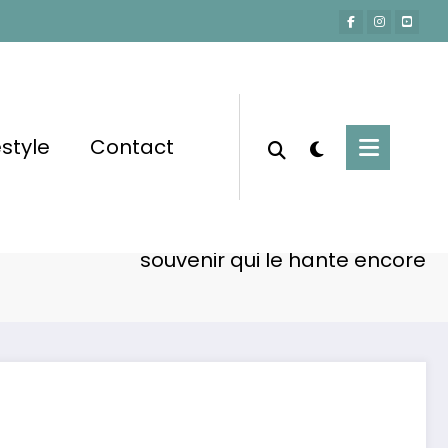
estyle
Contact
Accueil
Non classé
confie sur la perte tragique de sa nièce : un
souvenir qui le hante encore