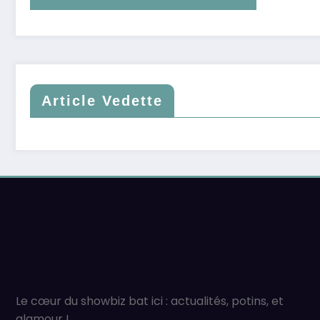
Article Vedette
Le cœur du showbiz bat ici : actualités, potins, et
glamour !