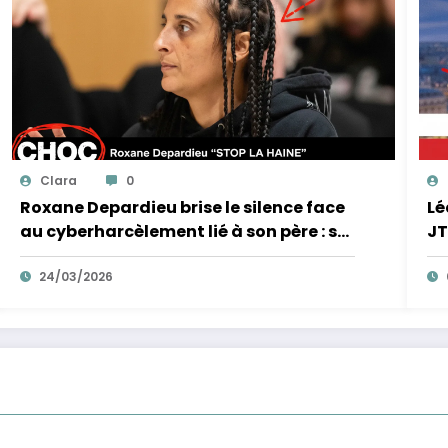
Clara
0
Roxane Depardieu brise le silence face
Lé
au cyberharcèlement lié à son père : sa
JT
réponse inattendue !
!
24/03/2026