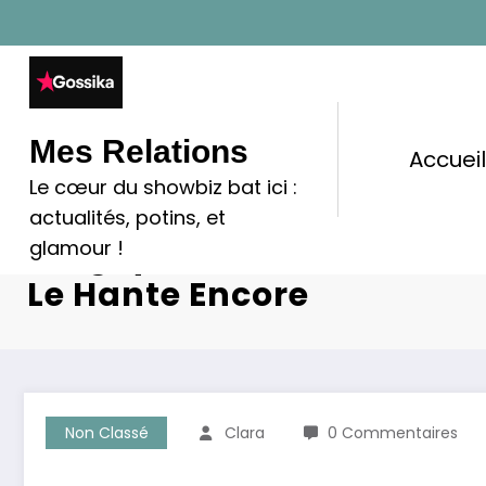
Aller
au
contenu
Mes Relations
Accuei
Le cœur du showbiz bat ici :
Kendji Girac Se Confie Sur
actualités, potins, et
Tragique De Sa Nièce : Un
glamour !
Le Hante Encore
Non Classé
Clara
0 Commentaires