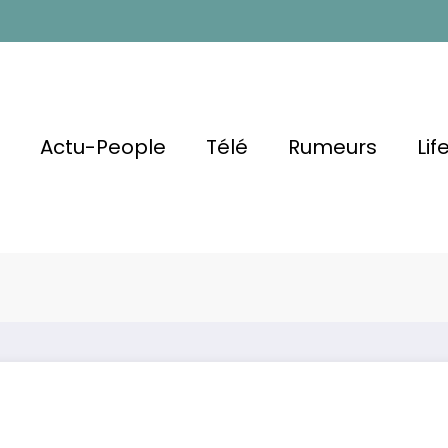
l
Actu-People
Télé
Rumeurs
Lif
 La Perte
 Souvenir Qui
Kendji Girac se 