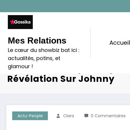
Aller
au
contenu
Mes Relations
Accuei
Le cœur du showbiz bat ici :
Laura Smet Se Confie : ‘Da
actualités, potins, et
Étions Estomaqués’ Après
glamour !
Révélation Sur Johnny
Actu-People
Clara
0 Commentaires