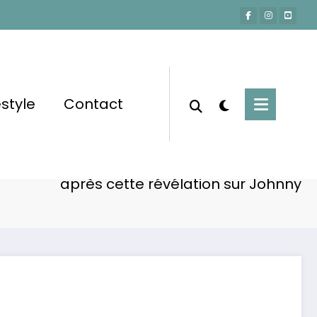
estyle
Contact
Accueil
Actu-People
 confie : ‘David et moi étions estomaqués’
après cette révélation sur Johnny