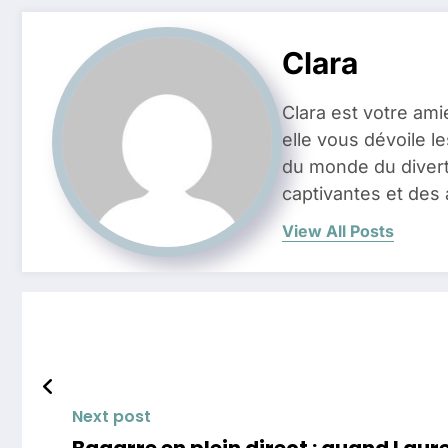
Clara
Clara est votre ami
elle vous dévoile l
du monde du divert
captivantes et des 
View All Posts
Next post
Bagarre en plein direct : quand Laur