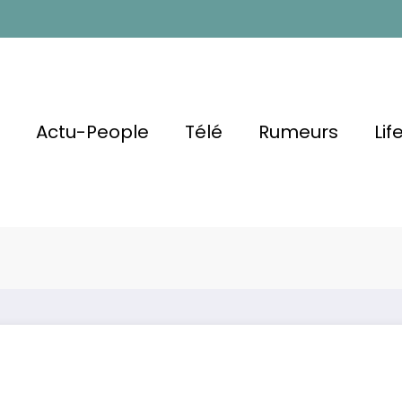
l
Actu-People
Télé
Rumeurs
Lif
vid Et Moi
 Cette
Laura Smet se