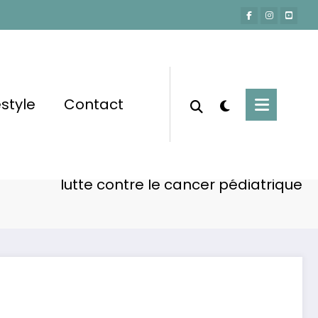
estyle
Contact
Accueil
Actu-People
nant de Vianney pour Noé, symbole de la
lutte contre le cancer pédiatrique