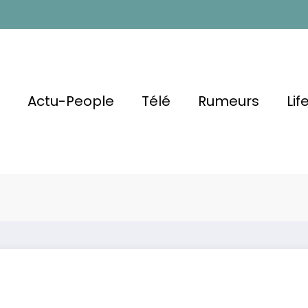
l
Actu-People
Télé
Rumeurs
Lif
Vianney Pour
Contre Le
Le message poig