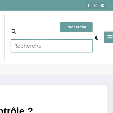
Accueil
Actu-People
plosif de M6 : Cyril Hanouna sous contrôle ?
ntrôle ?