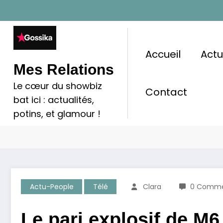
Aller
au
contenu
Accueil
Act
Mes Relations
Le cœur du showbiz
Contact
Le Pari Explosif De M6 : C
bat ici : actualités,
potins, et glamour !
Sous Contrôle ?
Actu-People
Télé
Clara
0 Comme
Le pari explosif de M6