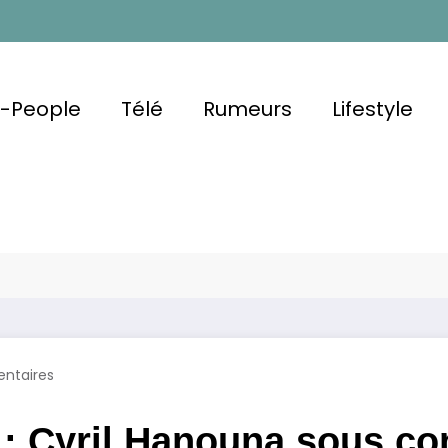
u-People
Télé
Rumeurs
Lifestyle
yril Hanouna
Le pari ex
ntaires
 : Cyril Hanouna sous co