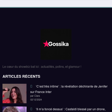
Le cœur du showbiz bat ici : actualités, potins, et glamour !
ARTICLES RÉCENTS
‘C’est très intime’ : la révélation déchirante de Jenifer
sur France Inter
par Clara
02/12/2024
‘Il m’a foncé dessus’ : Castaldi blessé par un drone,
récit hallucinant !
par Clara
02/05/2025