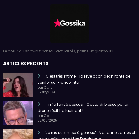
Le cœur du showbiz bat ici : actualités, potins, et glamour !
ARTICLES RÉCENTS
‘C’est très intime’ : la révélation déchirante de
Jenifer sur France Inter
par Clara
02/12/2024
‘Il m’a foncé dessus’ : Castaldi blessé par un
drone, récit hallucinant !
par Clara
02/05/2025
‘Je me suis mise à genoux’ : Marianne James et
la voix céleste de Miss Dominique