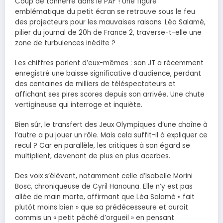
Coup de tonnerre dans le PAF ! Une figure
emblématique du petit écran se retrouve sous le feu
des projecteurs pour les mauvaises raisons. Léa Salamé,
pilier du journal de 20h de France 2, traverse-t-elle une
zone de turbulences inédite ?
Les chiffres parlent d’eux-mêmes : son JT a récemment
enregistré une baisse significative d’audience, perdant
des centaines de milliers de téléspectateurs et
affichant ses pires scores depuis son arrivée. Une chute
vertigineuse qui interroge et inquiète.
Bien sûr, le transfert des Jeux Olympiques d’une chaîne à
l’autre a pu jouer un rôle. Mais cela suffit-il à expliquer ce
recul ? Car en parallèle, les critiques à son égard se
multiplient, devenant de plus en plus acerbes.
Des voix s’élèvent, notamment celle d’Isabelle Morini
Bosc, chroniqueuse de Cyril Hanouna. Elle n’y est pas
allée de main morte, affirmant que Léa Salamé « fait
plutôt moins bien » que sa prédécesseure et aurait
commis un « petit péché d’orgueil » en pensant