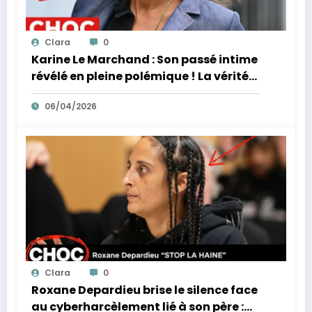
Clara
0
Karine Le Marchand : Son passé intime
révélé en pleine polémique ! La vérité
éclate sur ses accusations de
06/04/2026
racisme.
Clara
0
Roxane Depardieu brise le silence face
au cyberharcèlement lié à son père :