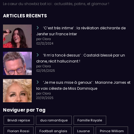
Le cœur du showbiz bat ici : actualités, potins, et glamour !
ARTICLES RÉCENTS
‘C’est très intime’ : la révélation déchirante de
Jenifer sur France Inter
par Clara
02/12/2024
‘Il m’a foncé dessus’ : Castaldi blessé par un
drone, récit hallucinant !
par Clara
02/05/2025
‘Je me suis mise à genoux’ : Marianne James et
la voix céleste de Miss Dominique
par Clara
23/01/2025
Naviguer par Tag
Brividi reprise
duo romantique
Famille Royale
Florian Rossi
Football anglais
Louane
Prince William