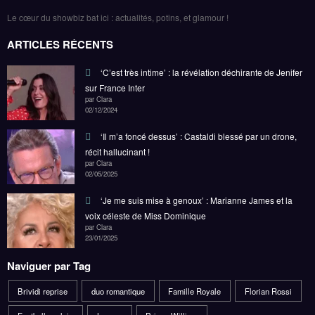
Le cœur du showbiz bat ici : actualités, potins, et glamour !
ARTICLES RÉCENTS
‘C’est très intime’ : la révélation déchirante de Jenifer
sur France Inter
par Clara
02/12/2024
‘Il m’a foncé dessus’ : Castaldi blessé par un drone,
récit hallucinant !
par Clara
02/05/2025
‘Je me suis mise à genoux’ : Marianne James et la
voix céleste de Miss Dominique
par Clara
23/01/2025
Naviguer par Tag
Brividi reprise
duo romantique
Famille Royale
Florian Rossi
Football anglais
Louane
Prince William