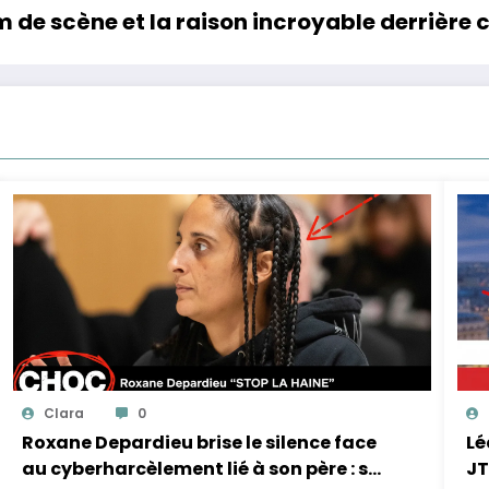
de scène et la raison incroyable derrière c
Clara
0
Roxane Depardieu brise le silence face
Lé
au cyberharcèlement lié à son père : sa
JT