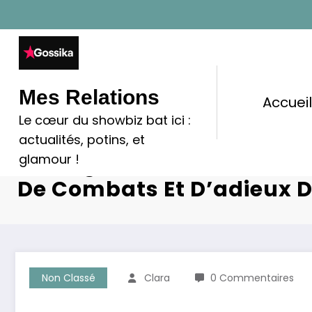
Aller
au
contenu
Mes Relations
Accuei
Le cœur du showbiz bat ici :
Les Vérités Poignantes Du
actualités, potins, et
De Brigitte Bardot : Une V
glamour !
De Combats Et D’adieux D
Non Classé
Clara
0 Commentaires