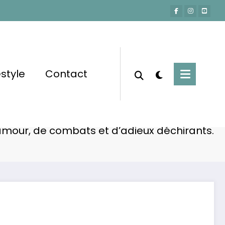
estyle
Contact
Accueil
Non classé
gnantes du dernier mari de Brigitte Bardot :
amour, de combats et d’adieux déchirants.