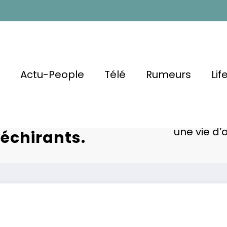
l
Actu-People
Télé
Rumeurs
Lif
 Dernier Mari
ie D’amour,
Les vérités poi
une vie d’
échirants.