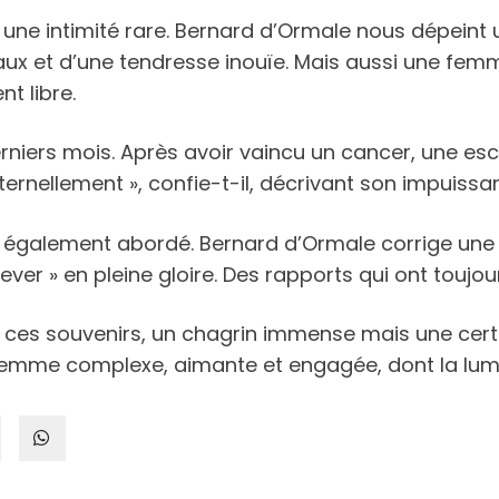
une intimité rare. Bernard d’Ormale nous dépeint u
x et d’une tendresse inouïe. Mais aussi une femm
t libre.
rniers mois. Après avoir vaincu un cancer, une esc
 éternellement », confie-t-il, décrivant son impuissa
est également abordé. Bernard d’Ormale corrige une 
’élever » en pleine gloire. Des rapports qui ont touj
e ces souvenirs, un chagrin immense mais une certi
femme complexe, aimante et engagée, dont la lumi