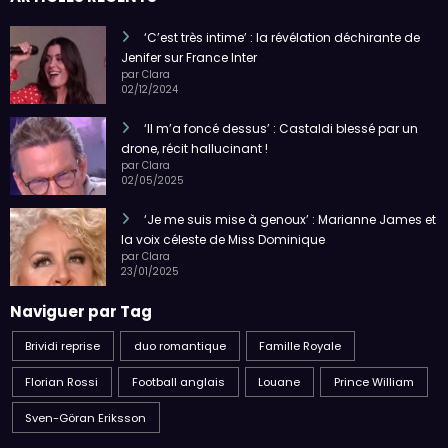
‘C’est très intime’ : la révélation déchirante de
Jenifer sur France Inter
par Clara
02/12/2024
‘Il m’a foncé dessus’ : Castaldi blessé par un
drone, récit hallucinant !
par Clara
02/05/2025
‘Je me suis mise à genoux’ : Marianne James et
la voix céleste de Miss Dominique
par Clara
23/01/2025
Naviguer par Tag
Brividi reprise
duo romantique
Famille Royale
Florian Rossi
Football anglais
Louane
Prince William
Sven-Göran Eriksson