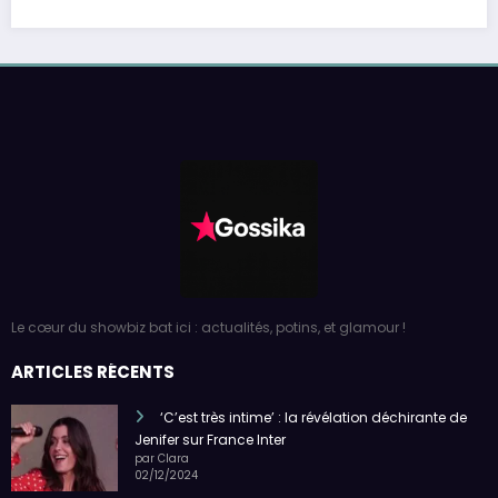
Le cœur du showbiz bat ici : actualités, potins, et glamour !
ARTICLES RÉCENTS
‘C’est très intime’ : la révélation déchirante de
Jenifer sur France Inter
par Clara
02/12/2024