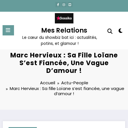
Aller
au
contenu
Mes Relations
Le cœur du showbiz bat ici : actualités,
potins, et glamour !
Marc Hervieux : Sa Fille Loïane
S’est Fiancée, Une Vague
D’amour !
Accueil
Actu-People
Marc Hervieux : Sa fille Loïane s’est fiancée, une vague
d’amour !