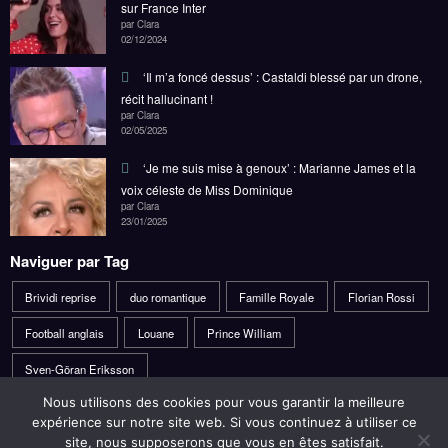
sur France Inter
par Clara
02/12/2024
‘Il m’a foncé dessus’ : Castaldi blessé par un drone,
récit hallucinant !
par Clara
02/05/2025
‘Je me suis mise à genoux’ : Marianne James et la
voix céleste de Miss Dominique
par Clara
23/01/2025
Naviguer par Tag
Brividi reprise
duo romantique
Famille Royale
Florian Rossi
Football anglais
Louane
Prince William
Sven-Göran Eriksson
Nous utilisons des cookies pour vous garantir la meilleure
expérience sur notre site web. Si vous continuez à utiliser ce
site, nous supposerons que vous en êtes satisfait.