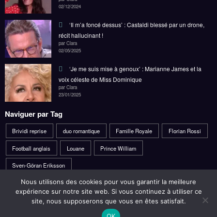
02/12/2024
‘Il m’a foncé dessus’ : Castaldi blessé par un drone,
récit hallucinant !
par Clara
02/05/2025
‘Je me suis mise à genoux’ : Marianne James et la
voix céleste de Miss Dominique
par Clara
23/01/2025
Naviguer par Tag
Brividi reprise
duo romantique
Famille Royale
Florian Rossi
Football anglais
Louane
Prince William
Sven-Göran Eriksson
Nous utilisons des cookies pour vous garantir la meilleure
expérience sur notre site web. Si vous continuez à utiliser ce
site, nous supposerons que vous en êtes satisfait.
Politique de confidentialité
C.G.U
A propos
Nous contacter
OK