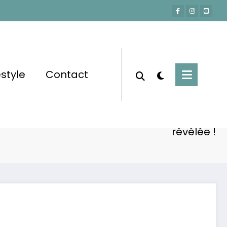
estyle
Contact
Accueil
Actu-People
tournée : diva ou simple fatigue ? La vérité
révélée !