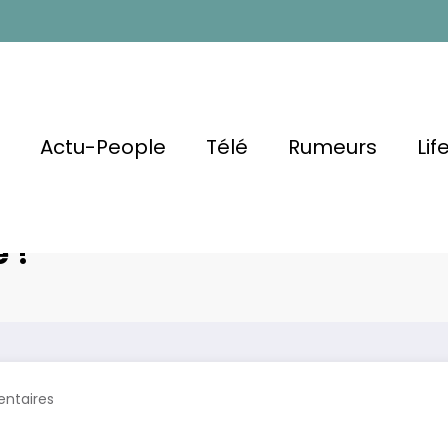
l
Actu-People
Télé
Rumeurs
Lif
Ou Simple
Marine en 
 !
ntaires