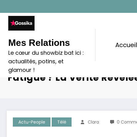
Aller
au
contenu
Mes Relations
Accuei
Le cœur du showbiz bat ici :
actualités, potins, et
Marine En Tournée : Diva 
glamour !
Fatigue ? La Vérité Révélée
Actu-People
Télé
Clara
0 Comme