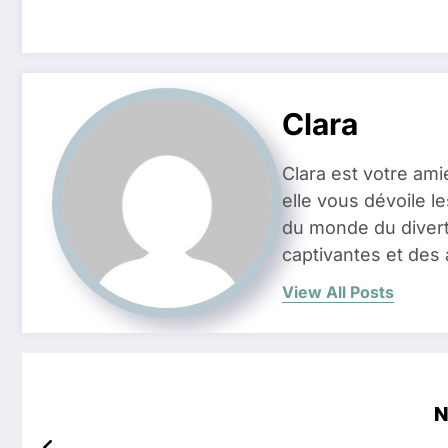
Clara
Clara est votre ami
elle vous dévoile l
du monde du divert
captivantes et des 
View All Posts
N