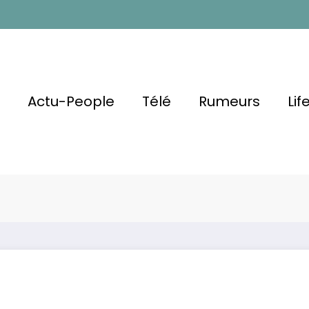
l
Actu-People
Télé
Rumeurs
Lif
aume Canet :
 Geste
Marion Cotillard