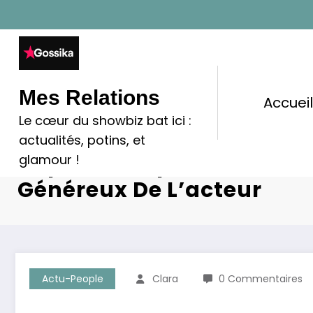
Aller
au
contenu
Mes Relations
Accuei
Le cœur du showbiz bat ici :
Marion Cotillard Et Guill
actualités, potins, et
Rupture Respectueuse Et
glamour !
Généreux De L’acteur
Actu-People
Clara
0 Commentaires