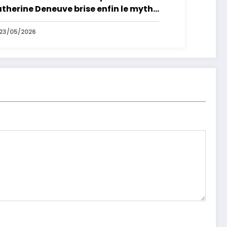
therine Deneuve brise enfin le mythe
 la Croisette
23/05/2026