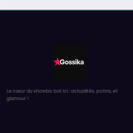
Le cœur du showbiz bat ici : actualités, potins, et
glamour !