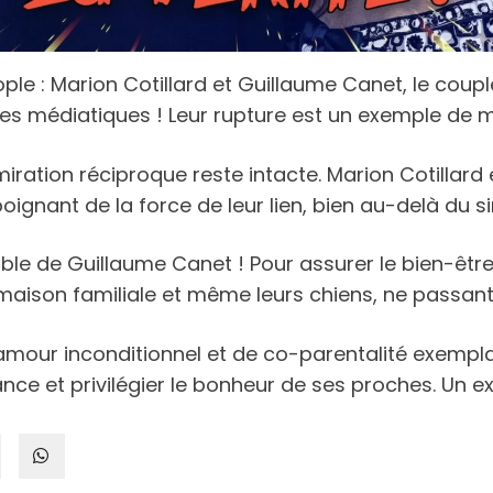
le : Marion Cotillard et Guillaume Canet, le couple
lles médiatiques ! Leur rupture est un exemple de 
miration réciproque reste intacte. Marion Cotillard 
oignant de la force de leur lien, bien au-delà du s
able de Guillaume Canet ! Pour assurer le bien-être 
la maison familiale et même leurs chiens, ne passant
’amour inconditionnel et de co-parentalité exempla
e et privilégier le bonheur de ses proches. Un ex