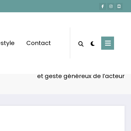
estyle
Contact
Accueil
Actu-People
 et Guillaume Canet : rupture respectueuse
et geste généreux de l’acteur