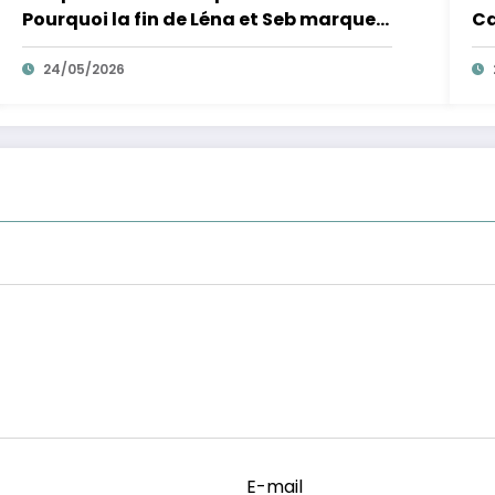
Pourquoi la fin de Léna et Seb marque
Ca
la fin de l’innocence sur YouTube
de
24/05/2026
E-mail