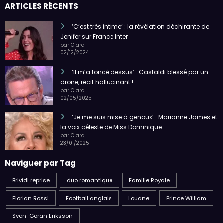
ARTICLES RÉCENTS
‘C’est très intime’ : la révélation déchirante de
Jenifer sur France Inter
par Clara
02/12/2024
‘Il m’a foncé dessus’ : Castaldi blessé par un
drone, récit hallucinant !
par Clara
02/05/2025
‘Je me suis mise à genoux’ : Marianne James et
la voix céleste de Miss Dominique
par Clara
23/01/2025
Naviguer par Tag
Brividi reprise
duo romantique
Famille Royale
Florian Rossi
Football anglais
Louane
Prince William
Sven-Göran Eriksson