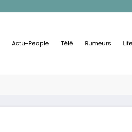
l
Actu-People
Télé
Rumeurs
Lif
rapage
santes Et
Matthieu 