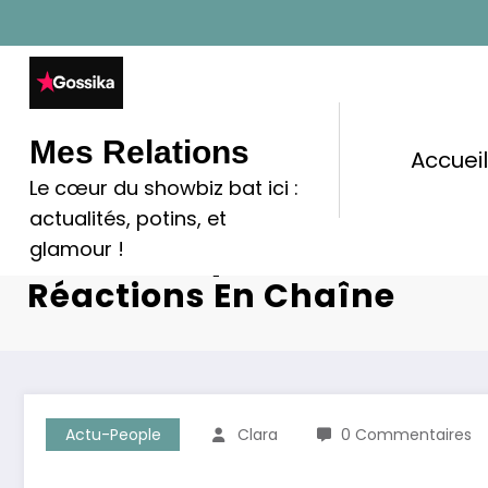
Aller
au
contenu
Mes Relations
Accuei
Le cœur du showbiz bat ici :
Matthieu Delormeau : Dé
actualités, potins, et
Intime, Inquiétudes Crois
glamour !
Réactions En Chaîne
Actu-People
Clara
0 Commentaires