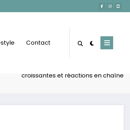
estyle
Contact
Accueil
Actu-People
Delormeau : dérapage intime, inquiétudes
croissantes et réactions en chaîne