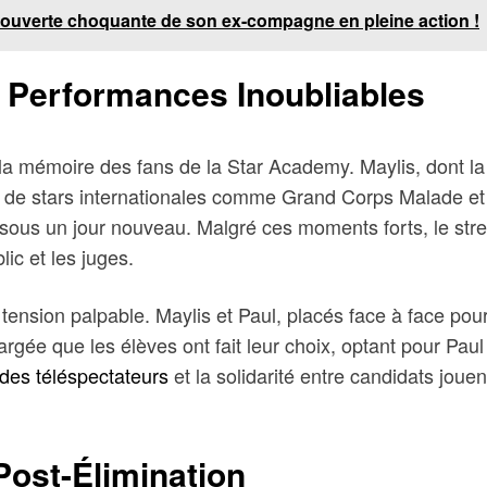
découverte choquante de son ex-compagne en pleine action !
e Performances Inoubliables
a mémoire des fans de la Star Academy. Maylis, dont la 
tés de stars internationales comme Grand Corps Malade
s sous un jour nouveau. Malgré ces moments forts, le stres
ic et les juges.
tension palpable. Maylis et Paul, placés face à face pou
ée que les élèves ont fait leur choix, optant pour Paul e
 des téléspectateurs
et la solidarité entre candidats joue
Post-Élimination