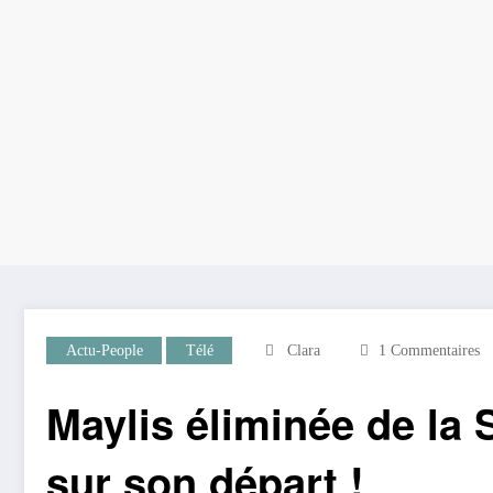
Actu-People
Télé
Clara
1 Commentaires
Maylis éliminée de la
sur son départ !