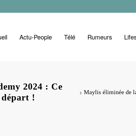
eil
Actu-People
Télé
Rumeurs
Life
ademy 2024 : Ce
Maylis éliminée de l
 départ !