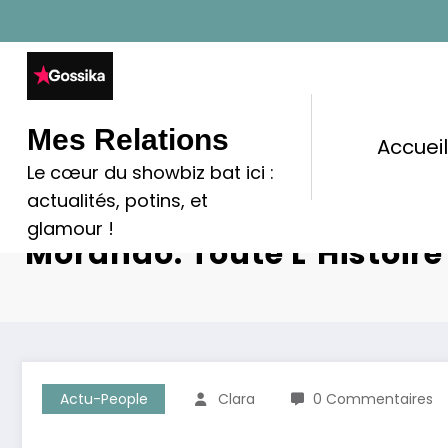
Aller
au
contenu
Mes Relations
Accuei
Le cœur du showbiz bat ici :
actualités, potins, et
Miley Cyrus Fiançailles M
glamour !
Morando: Toute L’Histoir
Actu-People
Clara
0 Commentaires