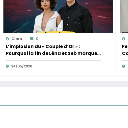
Clara
0
L’implosion du « Couple d’Or » :
Fe
Pourquoi la fin de Léna et Seb marque
Ca
la fin de l’innocence sur YouTube
de
24/05/2026