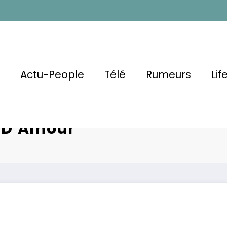
l
Actu-People
Télé
Rumeurs
Lif
axx
Miley Cyrus
e D’Amour