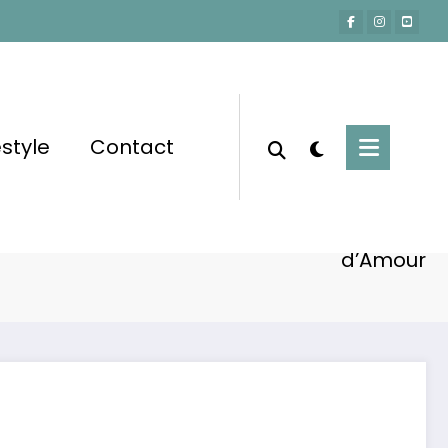
estyle
Contact
Accueil
Actu-People
 Fiançailles Maxx Morando: Toute l’Histoire
d’Amour