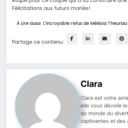
étape pour ce couple qui a su construire une re
Félicitations aux futurs mariés!
À Lire aussi
L'incroyable refus de Mélissa Theuriau 
Partage ce contenu:
Clara
Clara est votre ami
elle vous dévoile l
du monde du divert
captivantes et des 