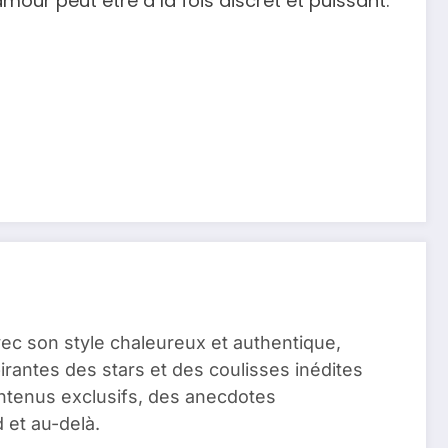
amour peut être à la fois discret et puissant.
vec son style chaleureux et authentique,
pirantes des stars et des coulisses inédites
ontenus exclusifs, des anecdotes
 et au-delà.