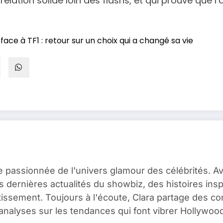
lation solide loin des flashs, et qui prouve que l’
face à TF1 : retour sur un choix qui a changé sa vie
e passionnée de l'univers glamour des célébrités. A
es dernières actualités du showbiz, des histoires ins
issement. Toujours à l'écoute, Clara partage des c
analyses sur les tendances qui font vibrer Hollywood