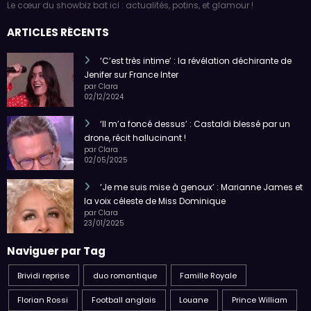
Le cœur du showbiz bat ici : actualités, potins, et glamour !
ARTICLES RÉCENTS
‘C’est très intime’ : la révélation déchirante de
Jenifer sur France Inter
par Clara
02/12/2024
‘Il m’a foncé dessus’ : Castaldi blessé par un
drone, récit hallucinant !
par Clara
02/05/2025
‘Je me suis mise à genoux’ : Marianne James et
la voix céleste de Miss Dominique
par Clara
23/01/2025
Naviguer par Tag
Brividi reprise
duo romantique
Famille Royale
Florian Rossi
Football anglais
Louane
Prince William