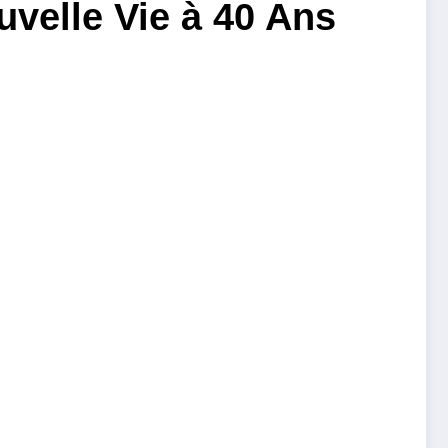
velle Vie à 40 Ans