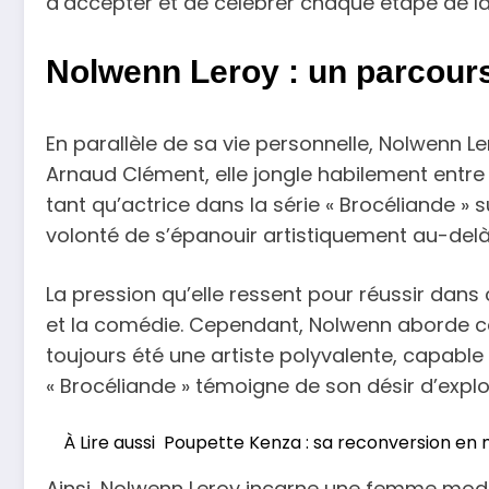
d’accepter et de célébrer chaque étape de la 
Nolwenn Leroy : un parcours 
En parallèle de sa vie personnelle, Nolwenn Le
Arnaud Clément, elle jongle habilement entre 
tant qu’actrice dans la série « Brocéliande » 
volonté de s’épanouir artistiquement au-delà
La pression qu’elle ressent pour réussir dan
et la comédie. Cependant, Nolwenn aborde ce d
toujours été une artiste polyvalente, capabl
« Brocéliande » témoigne de son désir d’explo
À Lire aussi
Poupette Kenza : sa reconversion en m
Ainsi, Nolwenn Leroy incarne une femme moder