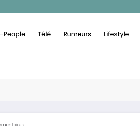
u-People
Télé
Rumeurs
Lifestyle
ur Le Sexe Et
Nolwenn Leroy 
mmentaires