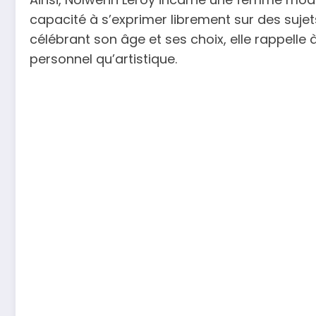
capacité à s’exprimer librement sur des sujet
célébrant son âge et ses choix, elle rappelle 
personnel qu’artistique.