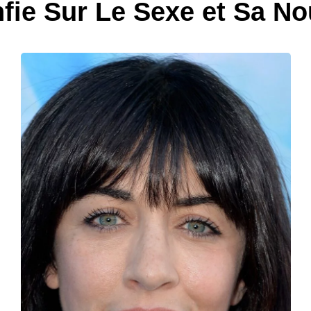
ie Sur Le Sexe et Sa Nou