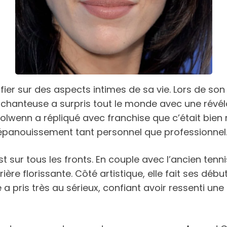
fier sur des aspects intimes de sa vie. Lors de son
 chanteuse a surpris tout le monde avec une révél
Nolwenn a répliqué avec franchise que c’était bien 
 épanouissement tant personnel que professionnel
t sur tous les fronts. En couple avec l’ancien ten
ère florissante. Côté artistique, elle fait ses débu
lle a pris très au sérieux, confiant avoir ressenti u