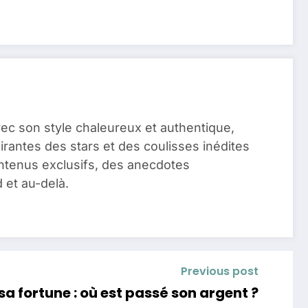
vec son style chaleureux et authentique,
pirantes des stars et des coulisses inédites
ontenus exclusifs, des anecdotes
 et au-delà.
Previous post
a fortune : où est passé son argent ?