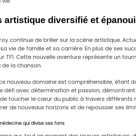
vie.
artistique diversifié et épanou
roy continue de briller sur la scène artistique. A
sa vie de famille et sa carrière. En plus de ses s
sur TF1. Cette nouvelle aventure représente un tourn
 de la chanson.
s ce nouveau domaine est compréhensible, étant do
éfi avec détermination et passion, démontrant une
e de toucher le cœur du public à travers différent
rer de nouveaux horizons et de repousser ses limit
édecine qui divise ses fans
ne qui, tout en prenant des risques artistiques, 