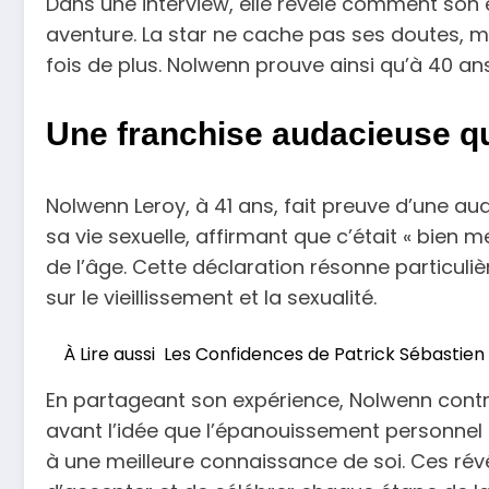
Dans une interview, elle révèle comment so
aventure. La star ne cache pas ses doutes, ma
fois de plus. Nolwenn prouve ainsi qu’à 40 an
Une franchise audacieuse qu
Nolwenn Leroy, à 41 ans, fait preuve d’une aud
sa vie sexuelle, affirmant que c’était « bien 
de l’âge. Cette déclaration résonne particu
sur le vieillissement et la sexualité.
À Lire aussi
Les Confidences de Patrick Sébastien 
En partageant son expérience, Nolwenn contrib
avant l’idée que l’épanouissement personnel et
à une meilleure connaissance de soi. Ces révé