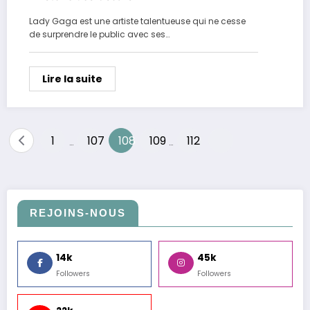
Lady Gaga est une artiste talentueuse qui ne cesse
de surprendre le public avec ses…
Lire la suite
Pagination
1
107
108
109
112
…
…
des
publications
REJOINS-NOUS
14k
45k
Followers
Followers