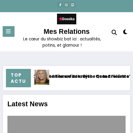
Aller
au
contenu
Mes Relations
Le cœur du showbiz bat ici : actualités,
potins, et glamour !
TOP
ve brise enfin le mythe de la Croisette
Le Silence de la Diva : Quand l’icône s’efface devant l’huma
L’
ACTU
Latest News