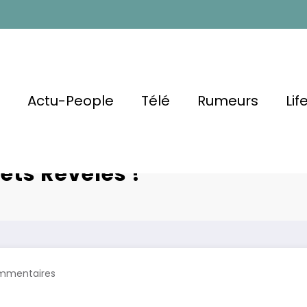
l
Actu-People
Télé
Rumeurs
Lif
ng :
Paris Jackson et
ets Révélés !
mmentaires