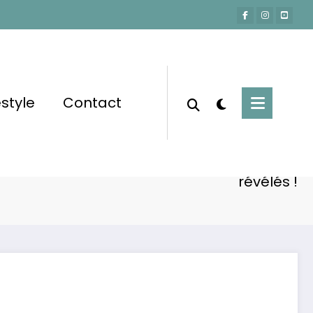
estyle
Contact
Accueil
Lifestyle
 Justin Long : fiançailles, amour et secrets
révélés !