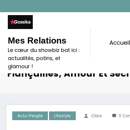
Aller
au
contenu
Mes Relations
Accuei
Le cœur du showbiz bat ici :
actualités, potins, et
Paris Jackson Et Justin Lo
glamour !
Fiançailles, Amour Et Secr
Actu-People
Lifestyle
Clara
0 Co