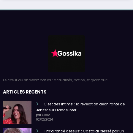
Le cœur du showbiz bat ici : actualités, potins, et glamour !
ARTICLES RÉCENTS
‘C’est très intime’ : la révélation déchirante de
Jenifer sur France Inter
par Clara
02/12/2024
‘Il m’a foncé dessus’ : Castaldi blessé par un