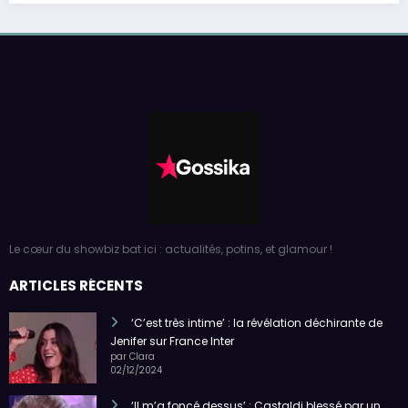
Le cœur du showbiz bat ici : actualités, potins, et glamour !
ARTICLES RÉCENTS
‘C’est très intime’ : la révélation déchirante de
Jenifer sur France Inter
par Clara
02/12/2024
‘Il m’a foncé dessus’ : Castaldi blessé par un