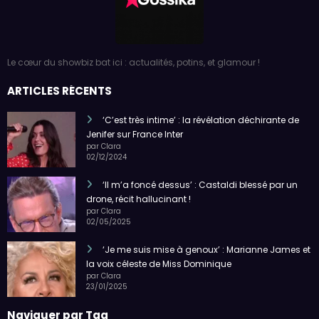
Le cœur du showbiz bat ici : actualités, potins, et glamour !
ARTICLES RÉCENTS
‘C’est très intime’ : la révélation déchirante de
Jenifer sur France Inter
par Clara
02/12/2024
‘Il m’a foncé dessus’ : Castaldi blessé par un
drone, récit hallucinant !
par Clara
02/05/2025
‘Je me suis mise à genoux’ : Marianne James et
la voix céleste de Miss Dominique
par Clara
23/01/2025
Naviguer par Tag
Brividi reprise
duo romantique
Famille Royale