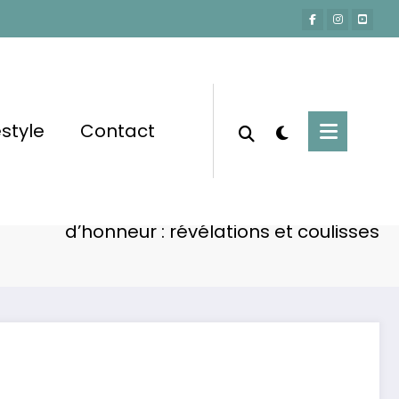
estyle
Contact
Accueil
Actu-People
a Bruni-Sarkozy a été écartée de la Légion
d’honneur : révélations et coulisses