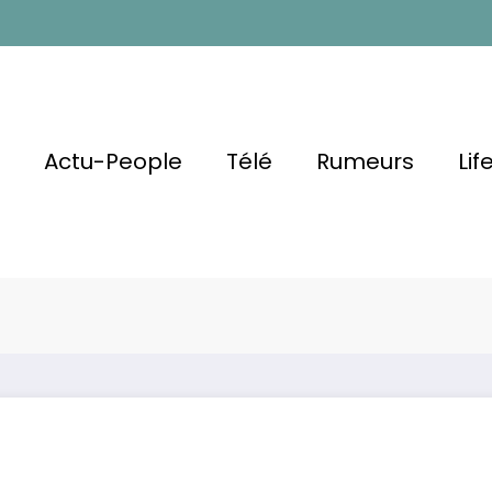
l
Actu-People
Télé
Rumeurs
Lif
kozy A Été
nneur :
Pourquoi Carl