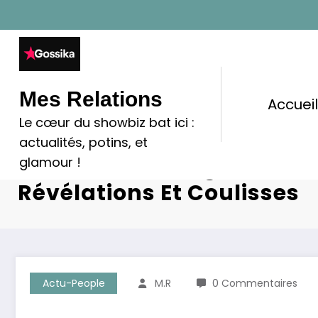
Aller
au
contenu
Mes Relations
Accuei
Le cœur du showbiz bat ici :
Pourquoi Carla Bruni-Sar
actualités, potins, et
Écartée De La Légion D’ho
glamour !
Révélations Et Coulisses
Actu-People
M.R
0 Commentaires