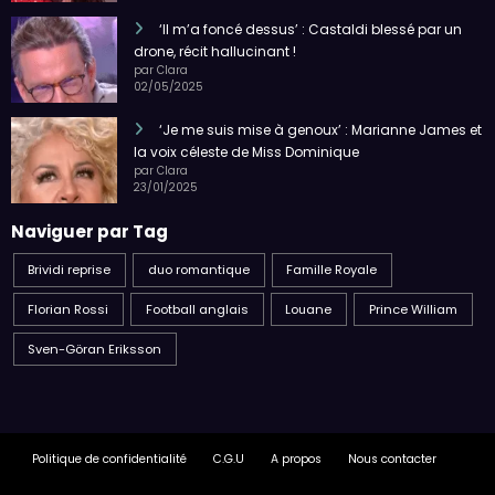
‘Il m’a foncé dessus’ : Castaldi blessé par un
drone, récit hallucinant !
par Clara
02/05/2025
‘Je me suis mise à genoux’ : Marianne James et
la voix céleste de Miss Dominique
par Clara
23/01/2025
Naviguer par Tag
Brividi reprise
duo romantique
Famille Royale
Florian Rossi
Football anglais
Louane
Prince William
Sven-Göran Eriksson
Politique de confidentialité
C.G.U
A propos
Nous contacter