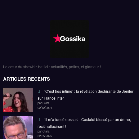
Star Academy : Sofia Morgavi fâchée par les élèves,
Kendji Girac témoin
Clara
19/11/2025
Le cœur du showbiz bat ici : actualités, potins, et glamour !
ARTICLES RÉCENTS