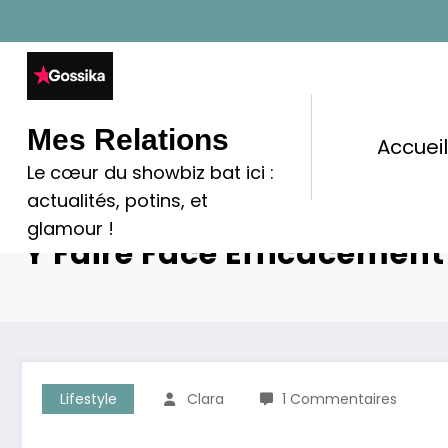
Aller
au
contenu
Mes Relations
Accuei
Le cœur du showbiz bat ici :
actualités, potins, et
Qu’est-Ce Que L’anxiété
glamour !
Y Faire Face Efficacement
Lifestyle
Clara
1 Commentaires