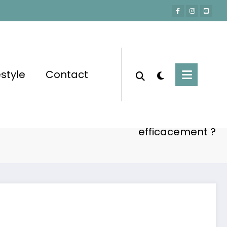
estyle
Contact
Accueil
Lifestyle
t-ce que l’anxiété et comment y faire face
efficacement ?