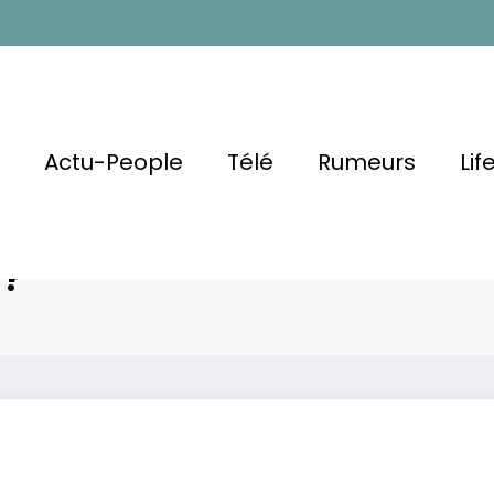
l
Actu-People
Télé
Rumeurs
Lif
 Et Comment
Qu’es
 ?