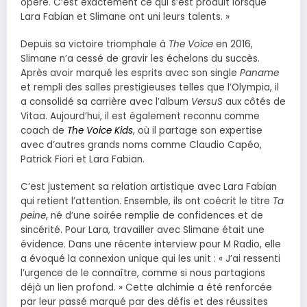
opère. C’est exactement ce qui s’est produit lorsque
Lara Fabian et Slimane ont uni leurs talents. »
Depuis sa victoire triomphale à
The Voice
en 2016,
Slimane n’a cessé de gravir les échelons du succès.
Après avoir marqué les esprits avec son single
Paname
et rempli des salles prestigieuses telles que l’Olympia, il
a consolidé sa carrière avec l’album
VersuS
aux côtés de
Vitaa. Aujourd’hui, il est également reconnu comme
coach de
The Voice Kids
, où il partage son expertise
avec d’autres grands noms comme Claudio Capéo,
Patrick Fiori et Lara Fabian.
C’est justement sa relation artistique avec Lara Fabian
qui retient l’attention. Ensemble, ils ont coécrit le titre
Ta
peine
, né d’une soirée remplie de confidences et de
sincérité. Pour Lara, travailler avec Slimane était une
évidence. Dans une récente interview pour M Radio, elle
a évoqué la connexion unique qui les unit : « J’ai ressenti
l’urgence de le connaître, comme si nous partagions
déjà un lien profond. » Cette alchimie a été renforcée
par leur passé marqué par des défis et des réussites