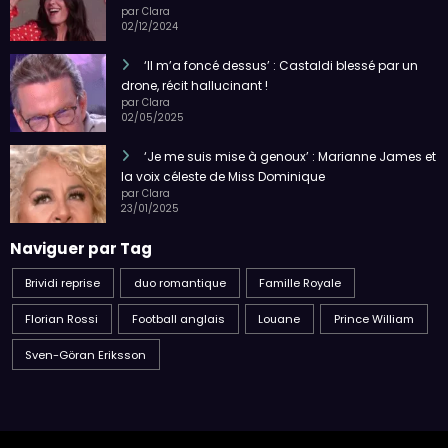
par Clara
02/12/2024
‘Il m’a foncé dessus’ : Castaldi blessé par un
drone, récit hallucinant !
par Clara
02/05/2025
‘Je me suis mise à genoux’ : Marianne James et
la voix céleste de Miss Dominique
par Clara
23/01/2025
Naviguer par Tag
Brividi reprise
duo romantique
Famille Royale
Florian Rossi
Football anglais
Louane
Prince William
Sven-Göran Eriksson