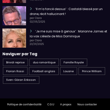
‘Il m’a foncé dessus’ : Castaldi blessé par un
drone, récit hallucinant !
par Clara
02/05/2025
‘Je me suis mise à genoux’ : Marianne James et
la voix céleste de Miss Dominique
par Clara
23/01/2025
Naviguer par Tag
Brividi reprise
duo romantique
Famille Royale
Florian Rossi
Football anglais
Louane
Prince William
Sven-Göran Eriksson
Politique de confidentialité
C.G.U
A propos
Nous contacter