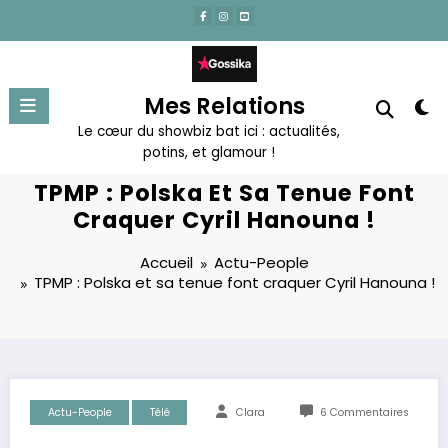
Aller
au
contenu
Mes Relations
Le cœur du showbiz bat ici : actualités,
potins, et glamour !
TPMP : Polska Et Sa Tenue Font
Craquer Cyril Hanouna !
Accueil
Actu-People
TPMP : Polska et sa tenue font craquer Cyril Hanouna !
Actu-People
Télé
Clara
6 Commentaires