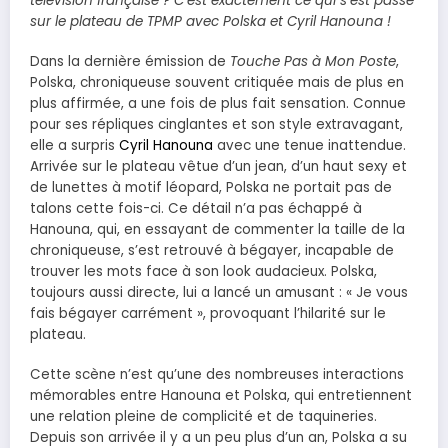
télévision française ? C’est exactement ce qui s’est passé
sur le plateau de TPMP avec Polska et Cyril Hanouna !
Dans la dernière émission de
Touche Pas à Mon Poste
,
Polska, chroniqueuse souvent critiquée mais de plus en
plus affirmée, a une fois de plus fait sensation. Connue
pour ses répliques cinglantes et son style extravagant,
elle a surpris
Cyril Hanouna
avec une tenue inattendue.
Arrivée sur le plateau vêtue d’un jean, d’un haut sexy et
de lunettes à motif léopard, Polska ne portait pas de
talons cette fois-ci. Ce détail n’a pas échappé à
Hanouna, qui, en essayant de commenter la taille de la
chroniqueuse, s’est retrouvé à bégayer, incapable de
trouver les mots face à son look audacieux. Polska,
toujours aussi directe, lui a lancé un amusant : « Je vous
fais bégayer carrément », provoquant l’hilarité sur le
plateau.
Cette scène n’est qu’une des nombreuses interactions
mémorables entre Hanouna et Polska, qui entretiennent
une relation pleine de complicité et de taquineries.
Depuis son arrivée il y a un peu plus d’un an, Polska a su