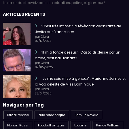
Le cœur du showbiz bat ici : actualités, potins, et glamour !
ARTICLES RÉCENTS
‘C’est très intime’ : la révélation déchirante de
Jenifer sur France Inter
par Clara
02/12/2024
‘Il m’a foncé dessus’ : Castaldi blessé par un
drone, récit hallucinant !
par Clara
02/05/2025
‘Je me suis mise à genoux’ : Marianne James et
la voix céleste de Miss Dominique
par Clara
23/01/2025
Naviguer par Tag
Brividi reprise
duo romantique
Famille Royale
Florian Rossi
Football anglais
Louane
Prince William