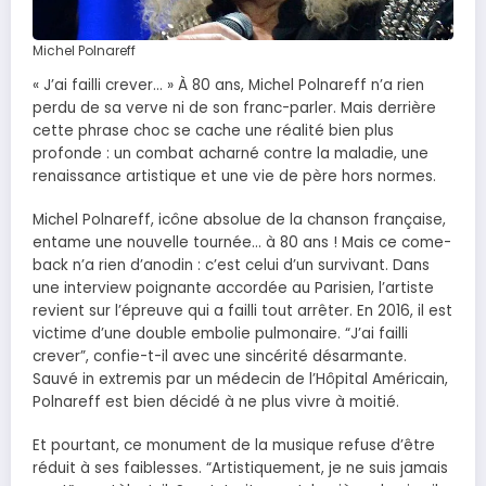
Michel Polnareff
« J’ai failli crever… » À 80 ans, Michel Polnareff n’a rien
perdu de sa verve ni de son franc-parler. Mais derrière
cette phrase choc se cache une réalité bien plus
profonde : un combat acharné contre la maladie, une
renaissance artistique et une vie de père hors normes.
Michel Polnareff, icône absolue de la chanson française,
entame une nouvelle tournée… à 80 ans ! Mais ce come-
back n’a rien d’anodin : c’est celui d’un survivant. Dans
une interview poignante accordée au Parisien, l’artiste
revient sur l’épreuve qui a failli tout arrêter. En 2016, il est
victime d’une double embolie pulmonaire. “J’ai failli
crever”, confie-t-il avec une sincérité désarmante.
Sauvé in extremis par un médecin de l’Hôpital Américain,
Polnareff est bien décidé à ne plus vivre à moitié.
Et pourtant, ce monument de la musique refuse d’être
réduit à ses faiblesses. “Artistiquement, je ne suis jamais