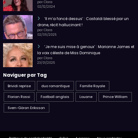
par Clara
02/12/2024
‘Il m’a foncé dessus’ : Castaldi blessé par un
drone, récit hallucinant !
par Clara
02/05/2025
‘Je me suis mise à genoux’ : Marianne James et
la voix céleste de Miss Dominique
par Clara
23/01/2025
Naviguer par Tag
Brividi reprise
duo romantique
Famille Royale
Florian Rossi
Football anglais
Louane
Prince William
Sven-Göran Eriksson