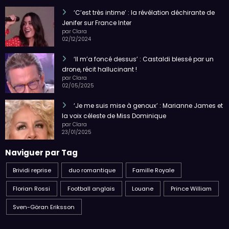
‘C’est très intime’ : la révélation déchirante de
Jenifer sur France Inter
par Clara
02/12/2024
‘Il m’a foncé dessus’ : Castaldi blessé par un
drone, récit hallucinant !
par Clara
02/05/2025
‘Je me suis mise à genoux’ : Marianne James et
la voix céleste de Miss Dominique
par Clara
23/01/2025
Naviguer par Tag
Brividi reprise
duo romantique
Famille Royale
Florian Rossi
Football anglais
Louane
Prince William
Sven-Göran Eriksson