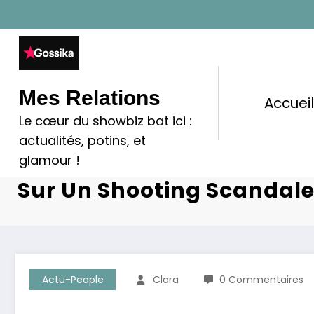
Aller
au
contenu
Mes Relations
Accuei
Le cœur du showbiz bat ici :
Anne Roumanoff Humiliée
actualités, potins, et
Débuts : Révélations Bou
glamour !
Sur Un Shooting Scandal
Actu-People
Clara
0 Commentaires