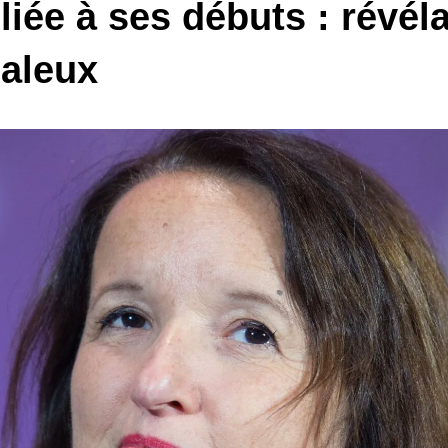
ée à ses débuts : révél
daleux