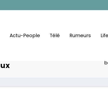
l
Actu-People
Télé
Rumeurs
Lif
 À Ses
leversantes
Anne Roum
b
eux