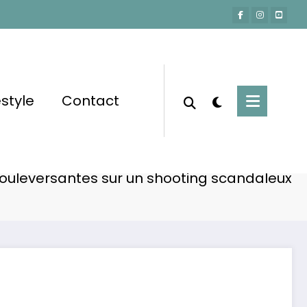
estyle
Contact
Accueil
Actu-People
anoff humiliée à ses débuts : révélations
ouleversantes sur un shooting scandaleux