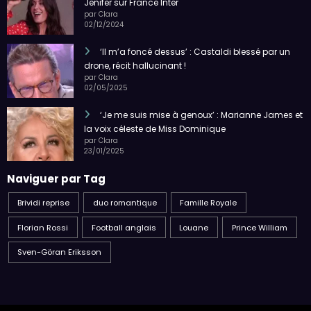
Jenifer sur France Inter
par Clara
02/12/2024
‘Il m’a foncé dessus’ : Castaldi blessé par un
drone, récit hallucinant !
par Clara
02/05/2025
‘Je me suis mise à genoux’ : Marianne James et
la voix céleste de Miss Dominique
par Clara
23/01/2025
Naviguer par Tag
Brividi reprise
duo romantique
Famille Royale
Florian Rossi
Football anglais
Louane
Prince William
Sven-Göran Eriksson